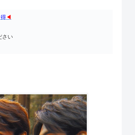
お得
◀
ださい