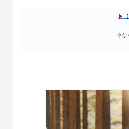
▶
【
今な